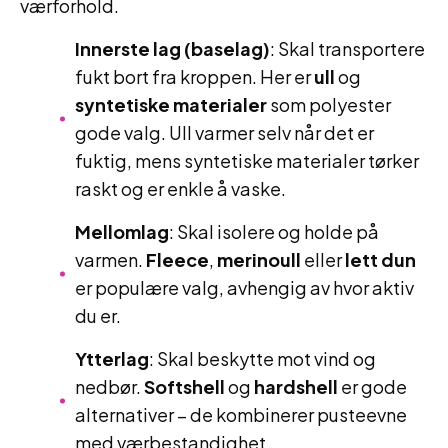
værforhold.
Innerste lag (baselag)
: Skal transportere
fukt bort fra kroppen. Her er
ull
og
syntetiske materialer
som polyester
gode valg. Ull varmer selv når det er
fuktig, mens syntetiske materialer tørker
raskt og er enkle å vaske.
Mellomlag
: Skal isolere og holde på
varmen.
Fleece
,
merinoull
eller
lett dun
er populære valg, avhengig av hvor aktiv
du er.
Ytterlag
: Skal beskytte mot vind og
nedbør.
Softshell
og
hardshell
er gode
alternativer – de kombinerer pusteevne
med værbestandighet.