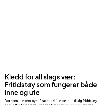
Kledd for all slags vær:
Fritidstøy som fungerer både
inne og ute
Det norske været byr på raske skift, men med riktig fritidstøy