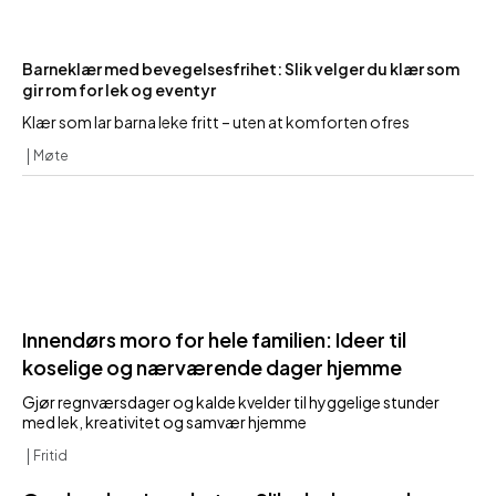
Barneklær med bevegelsesfrihet: Slik velger du klær som
gir rom for lek og eventyr
Klær som lar barna leke fritt – uten at komforten ofres
Møte
Innendørs moro for hele familien: Ideer til
koselige og nærværende dager hjemme
Gjør regnværsdager og kalde kvelder til hyggelige stunder
med lek, kreativitet og samvær hjemme
Fritid