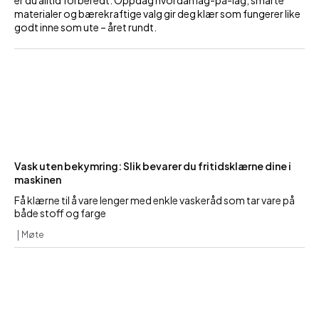
er du alltid forberedt. Oppdag hvordan lag-på-lag, smarte
materialer og bærekraftige valg gir deg klær som fungerer like
godt inne som ute – året rundt.
Vask uten bekymring: Slik bevarer du fritidsklærne dine i
maskinen
Få klærne til å vare lenger med enkle vaskeråd som tar vare på
både stoff og farge
Møte