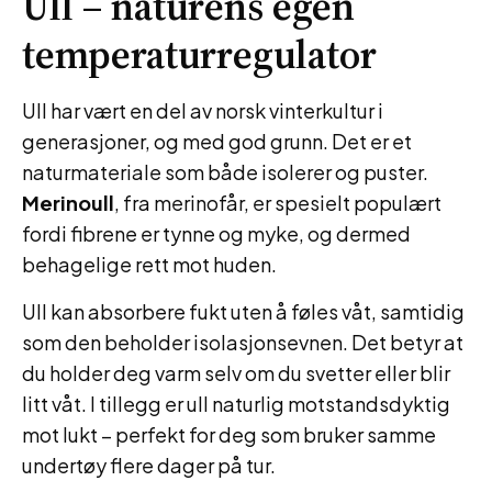
Ull – naturens egen
temperaturregulator
Ull har vært en del av norsk vinterkultur i
generasjoner, og med god grunn. Det er et
naturmateriale som både isolerer og puster.
Merinoull
, fra merinofår, er spesielt populært
fordi fibrene er tynne og myke, og dermed
behagelige rett mot huden.
Ull kan absorbere fukt uten å føles våt, samtidig
som den beholder isolasjonsevnen. Det betyr at
du holder deg varm selv om du svetter eller blir
litt våt. I tillegg er ull naturlig motstandsdyktig
mot lukt – perfekt for deg som bruker samme
undertøy flere dager på tur.