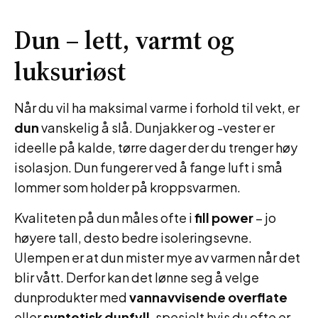
Dun – lett, varmt og
luksuriøst
Når du vil ha maksimal varme i forhold til vekt, er
dun
vanskelig å slå. Dunjakker og -vester er
ideelle på kalde, tørre dager der du trenger høy
isolasjon. Dun fungerer ved å fange luft i små
lommer som holder på kroppsvarmen.
Kvaliteten på dun måles ofte i
fill power
– jo
høyere tall, desto bedre isoleringsevne.
Ulempen er at dun mister mye av varmen når det
blir vått. Derfor kan det lønne seg å velge
dunprodukter med
vannavvisende overflate
eller
syntetisk dunfyll
, spesielt hvis du ofte er