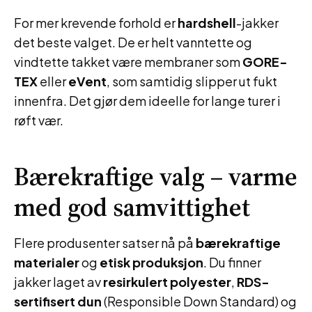
For mer krevende forhold er
hardshell
-jakker
det beste valget. De er helt vanntette og
vindtette takket være membraner som
GORE-
TEX
eller
eVent
, som samtidig slipper ut fukt
innenfra. Det gjør dem ideelle for lange turer i
røft vær.
Bærekraftige valg – varme
med god samvittighet
Flere produsenter satser nå på
bærekraftige
materialer
og
etisk produksjon
. Du finner
jakker laget av
resirkulert polyester
,
RDS-
sertifisert dun
(Responsible Down Standard) og