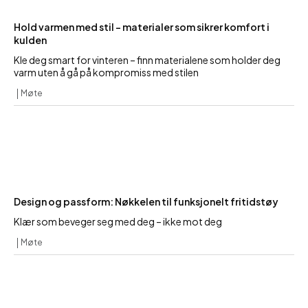
Hold varmen med stil – materialer som sikrer komfort i
kulden
Kle deg smart for vinteren – finn materialene som holder deg
varm uten å gå på kompromiss med stilen
Møte
Design og passform: Nøkkelen til funksjonelt fritidstøy
Klær som beveger seg med deg – ikke mot deg
Møte