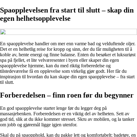
Spaopplevelsen fra start til slutt – skap din
egen helhetsopplevelse
En spaopplevelse handler om mer enn varme bad og velduftende oljer.
Det er en helhetlig reise for kropp og sinn, der du får muligheten til å
koble av, hente energi og finne balanse. Enten du besøker et luksuriøst
spa på fjellet, et lite velværesenter i byen eller skaper din egen
spaopplevelse hjemme, kan du med riktig forberedelse og
tilstedeværelse få en opplevelse som virkelig gjør godt. Her får du
inspirasjon til hvordan du kan skape din egen spaopplevelse – fra start
til slutt.
Forberedelsen – finn roen før du begynner
En god spaopplevelse starter lenge før du legger deg på
massasjebenken. Forberedelsen er en viktig del av helheten. Sett av
god tid, slik at du ikke kommer stresset. Skru av mobilen, og la tanker
om jobb og gjøremål ligge igjen utenfor.
Skal du på spaopphold, kan du pakke lett og komfortabelt: badetøy, en