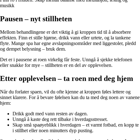
musikk
Pausen – nyt stillheten
Mellom behandlingene er det viktig å gi kroppen tid til å absorbere
effekten. Finn et stille hjørne, drikk vann eller urtete, og la tankene
flyte. Mange spa har egne avslapningsområder med liggestoler, pledd
og dempet belysning – bruk dem.
Det er i pausene at roen virkelig får feste. Unngå å sjekke telefonen
eller snakke for mye – stillheten er en del av opplevelsen.
Etter opplevelsen – ta roen med deg hjem
Når du forlater spaen, vil du ofte kjenne at kroppen føles lettere og
sinnet klarere. For å bevare følelsen kan du ta med deg noen av vanene
hjem:
Drikk godt med vann resten av dagen.
Unngå å kaste deg rett tilbake i hverdagsstresset.
Skap små spaøyeblikk i hverdagen – et varmt fotbad, en kopp te
i stillhet eller noen minutters dyp pusting.