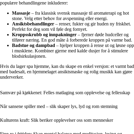
populære behandlingene inkluderer:
Massasje
– fra klassisk svensk massasje til aromaterapi og hot
stone. Velg etter behov for avspenning eller energi.
Ansiktsbehandlinger
– renser, fukter og gir huden ny friskhet.
Perfekt for deg som vil føle deg fornyet.
Kroppsskrubb og innpakninger
– fjerner døde hudceller og
tilfører næring. En god måte å forberede kroppen på varme bad.
Badstue og dampbad
– hjelper kroppen å rense ut og løsne opp
i musklene. Kombiner gjerne med kalde dusjer for å stimulere
blodsirkulasjonen.
Hvis du lager spa hjemme, kan du skape en enkel versjon: et varmt bad
med badesalt, en hjemmelaget ansiktsmaske og rolig musikk kan gjøre
underverker.
Samvær på kjøkkenet: Felles matlaging som opplevelse og fellesskap
Når sansene spiller med – slik skaper lys, lyd og rom stemning
Kulturens kraft: Slik beriker opplevelser oss som mennesker
Finn ro i fritiden: Skap mental balanse med meditasjon, lesing og