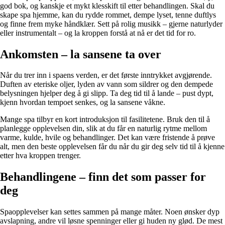
god bok, og kanskje et mykt klesskift til etter behandlingen. Skal du
skape spa hjemme, kan du rydde rommet, dempe lyset, tenne duftlys
og finne frem myke håndklær. Sett på rolig musikk – gjerne naturlyder
eller instrumentalt – og la kroppen forstå at nå er det tid for ro.
Ankomsten – la sansene ta over
Når du trer inn i spaens verden, er det første inntrykket avgjørende.
Duften av eteriske oljer, lyden av vann som sildrer og den dempede
belysningen hjelper deg å gi slipp. Ta deg tid til å lande – pust dypt,
kjenn hvordan tempoet senkes, og la sansene våkne.
Mange spa tilbyr en kort introduksjon til fasilitetene. Bruk den til å
planlegge opplevelsen din, slik at du får en naturlig rytme mellom
varme, kulde, hvile og behandlinger. Det kan være fristende å prøve
alt, men den beste opplevelsen får du når du gir deg selv tid til å kjenne
etter hva kroppen trenger.
Behandlingene – finn det som passer for
deg
Spaopplevelser kan settes sammen på mange måter. Noen ønsker dyp
avslapning, andre vil løsne spenninger eller gi huden ny glød. De mest